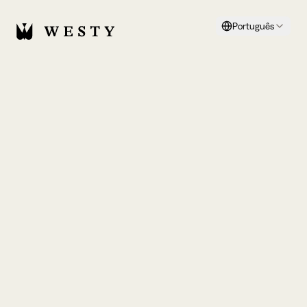
Português
e-mail
senha
esqueceu a senha
?